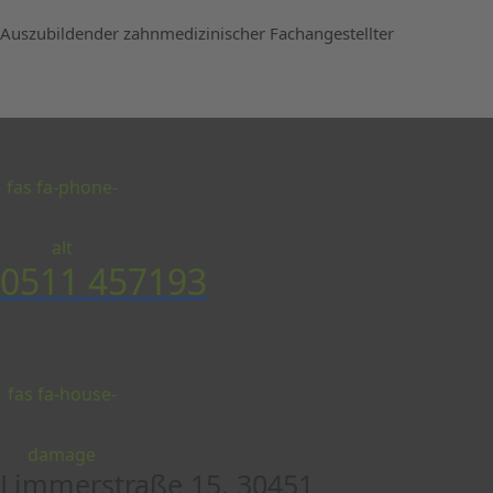
Auszubildender zahnmedizinischer Fachangestellter
fas fa-phone-
alt
0511 457193
fas fa-house-
damage
Limmerstraße 15, 30451