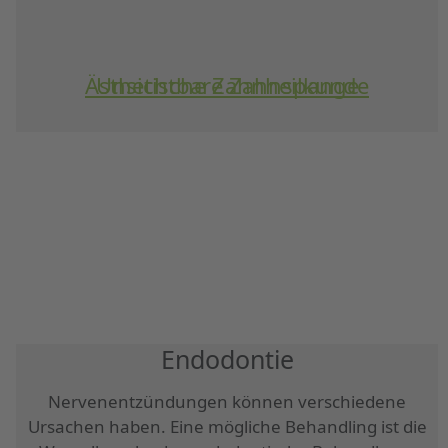
Ästhetische Zahnheilkunde
Unsichtbare Zahnspange
Endodontie
Nervenentzündungen können verschiedene
Ursachen haben. Eine mögliche Behandling ist die