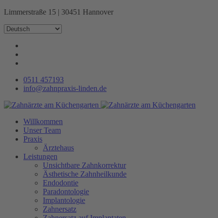
Limmerstraße 15 | 30451 Hannover
0511 457193
info@zahnpraxis-linden.de
Willkommen
Unser Team
Praxis
Ärztehaus
Leistungen
Unsichtbare Zahnkorrektur
Ästhetische Zahnheilkunde
Endodontie
Paradontologie
Implantologie
Zahnersatz
Zahnersatz auf Implantaten