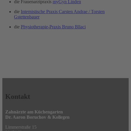
die Frauenarztpraxis
myGyn Linden
die
Internistische Praxis Carsten Andrae / Torsten
Gstettenbauer
die
Physiotherapie-Praxis Bruno Bllaci
Kontakt
Zahnärzte am Küchengarten
Dr. Aaron Boruchov & Kollegen
Limmerstraße 15