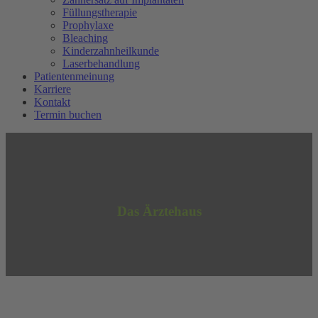
Füllungstherapie
Prophylaxe
Bleaching
Kinderzahnheilkunde
Laserbehandlung
Patientenmeinung
Karriere
Kontakt
Termin buchen
Das Ärztehaus